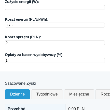
Zużycie energii (W):
Koszt energii (PLN/kWh):
Koszt sprzętu (PLN):
Opłaty za basen wydobywczy (%):
Szacowane Zyski
Dzienne
Tygodniowe
Miesięczne
Rocz
Przychód
0.00
PLN