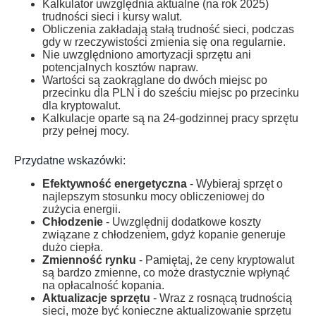
Kalkulator uwzględnia aktualne (na rok 2025)
trudności sieci i kursy walut.
Obliczenia zakładają stałą trudność sieci, podczas
gdy w rzeczywistości zmienia się ona regularnie.
Nie uwzględniono amortyzacji sprzętu ani
potencjalnych kosztów napraw.
Wartości są zaokrąglane do dwóch miejsc po
przecinku dla PLN i do sześciu miejsc po przecinku
dla kryptowalut.
Kalkulacje oparte są na 24-godzinnej pracy sprzętu
przy pełnej mocy.
Przydatne wskazówki:
Efektywność energetyczna
- Wybieraj sprzęt o
najlepszym stosunku mocy obliczeniowej do
zużycia energii.
Chłodzenie
- Uwzględnij dodatkowe koszty
związane z chłodzeniem, gdyż kopanie generuje
dużo ciepła.
Zmienność rynku
- Pamiętaj, że ceny kryptowalut
są bardzo zmienne, co może drastycznie wpłynąć
na opłacalność kopania.
Aktualizacje sprzętu
- Wraz z rosnącą trudnością
sieci, może być konieczne aktualizowanie sprzętu