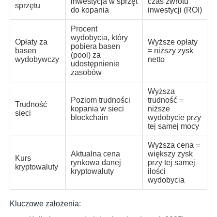
inwestycja w sprzęt
czas zwrotu
sprzętu
do kopania
inwestycji (ROI)
Procent
wydobycia, który
Opłaty za
Wyższe opłaty
pobiera basen
basen
= niższy zysk
(pool) za
wydobywczy
netto
udostępnienie
zasobów
Wyższa
Poziom trudności
trudność =
Trudność
kopania w sieci
niższe
sieci
blockchain
wydobycie przy
tej samej mocy
Wyższa cena =
Aktualna cena
większy zysk
Kurs
rynkowa danej
przy tej samej
kryptowaluty
kryptowaluty
ilości
wydobycia
Kluczowe założenia: