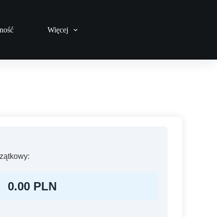
ność
Więcej
zątkowy:
0.00
PLN