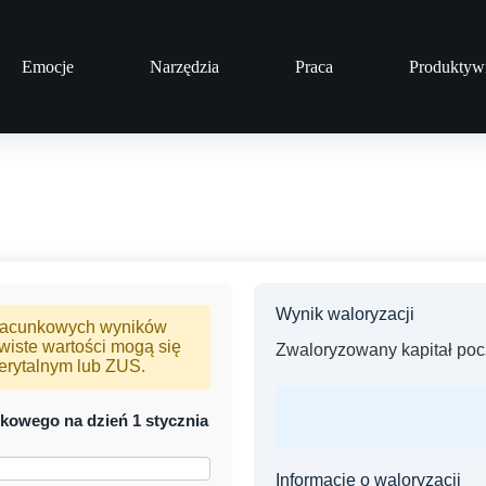
Emocje
Narzędzia
Praca
Produktyw
Wynik waloryzacji
 szacunkowych wyników
wiste wartości mogą się
Zwaloryzowany kapitał poc
merytalnym lub ZUS.
kowego na dzień 1 stycznia
Informacje o waloryzacji