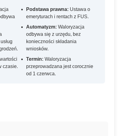
acja
Podstawa prawna:
Ustawa o
 odbywa
emeryturach i rentach z FUS.
Automatyzm:
Waloryzacja
a
odbywa się z urzędu, bez
 usług
konieczności składania
grodzeń.
wniosków.
wartości
Termin:
Waloryzacja
 czasie.
przeprowadzana jest corocznie
od 1 czerwca.