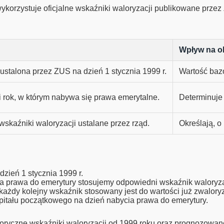
wykorzystuje oficjalne wskaźniki waloryzacji publikowane prze
Wpływ na ob
ustalona przez ZUS na dzień 1 stycznia 1999 r.
Wartość baz
i rok, w którym nabywa się prawa emerytalne.
Determinuje l
skaźniki waloryzacji ustalane przez rząd.
Określają, o
zień 1 stycznia 1999 r.
a prawa do emerytury stosujemy odpowiedni wskaźnik waloryza
każdy kolejny wskaźnik stosowany jest do wartości już zwalory
itału początkowego na dzień nabycia prawa do emerytury.
oryczne wskaźniki waloryzacji od 1999 roku oraz prognozowane w