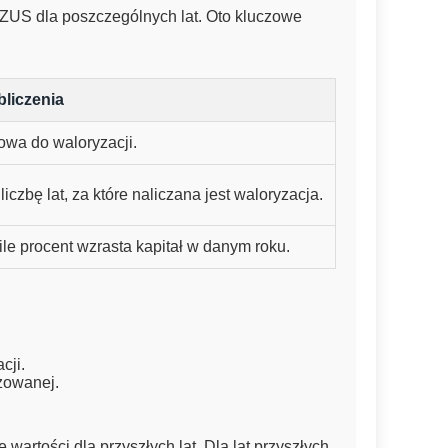
z ZUS dla poszczególnych lat. Oto kluczowe
liczenia
owa do waloryzacji.
iczbę lat, za które naliczana jest waloryzacja.
 ile procent wzrasta kapitał w danym roku.
cji.
zowanej.
artości dla przyszłych lat. Dla lat przyszłych