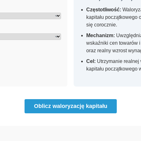
Częstotliwość:
Waloryz
kapitału początkowego
się corocznie.
Mechanizm:
Uwzględni
wskaźniki cen towarów i
oraz realny wzrost wyna
Cel:
Utrzymanie realnej 
kapitału początkowego w
Oblicz waloryzację kapitału