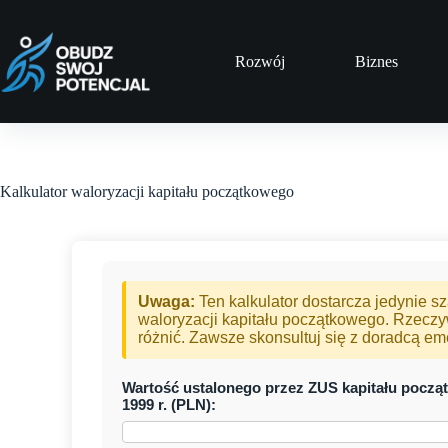
Przejdź
do
treści
Rozwój
Biznes
Kalkulator waloryzacji kapitału początkowego
Uwaga:
Ten kalkulator dostarcza jedynie
waloryzacji kapitału początkowego. Rzeczy
różnić. Zawsze skonsultuj się z doradcą e
Wartość ustalonego przez ZUS kapitału począt
1999 r. (PLN):