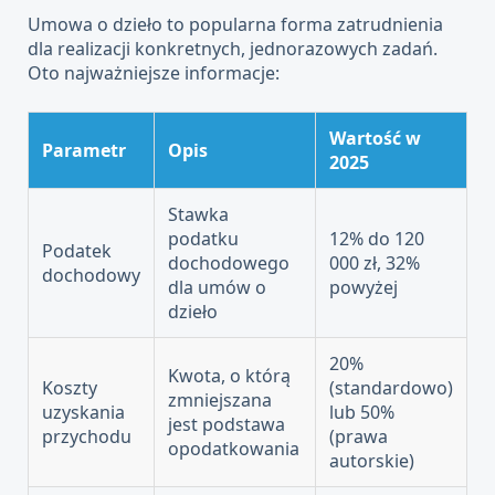
Umowa o dzieło to popularna forma zatrudnienia
dla realizacji konkretnych, jednorazowych zadań.
Oto najważniejsze informacje:
Wartość w
Parametr
Opis
2025
Stawka
podatku
12% do 120
Podatek
dochodowego
000 zł, 32%
dochodowy
dla umów o
powyżej
dzieło
20%
Kwota, o którą
Koszty
(standardowo)
zmniejszana
uzyskania
lub 50%
jest podstawa
przychodu
(prawa
opodatkowania
autorskie)