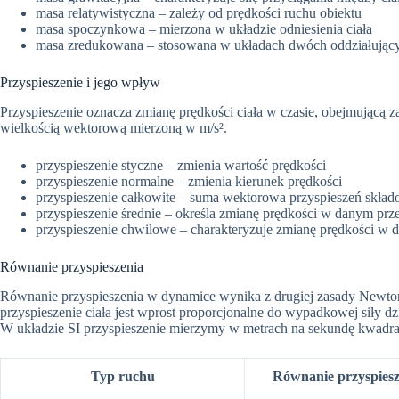
masa relatywistyczna – zależy od prędkości ruchu obiektu
masa spoczynkowa – mierzona w układzie odniesienia ciała
masa zredukowana – stosowana w układach dwóch oddziałujący
Przyspieszenie i jego wpływ
Przyspieszenie oznacza zmianę prędkości ciała w czasie, obejmującą za
wielkością wektorową mierzoną w m/s².
przyspieszenie styczne – zmienia wartość prędkości
przyspieszenie normalne – zmienia kierunek prędkości
przyspieszenie całkowite – suma wektorowa przyspieszeń skła
przyspieszenie średnie – określa zmianę prędkości w danym prze
przyspieszenie chwilowe – charakteryzuje zmianę prędkości w d
Równanie przyspieszenia
Równanie przyspieszenia w dynamice wynika z drugiej zasady Newtona 
przyspieszenie ciała jest wprost proporcjonalne do wypadkowej siły dzi
W układzie SI przyspieszenie mierzymy w metrach na sekundę kwadra
Typ ruchu
Równanie przyspiesz