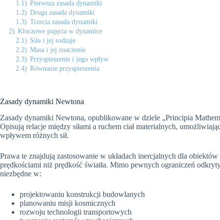
1.1)
Pierwsza zasada dynamiki
1.2)
Druga zasada dynamiki
1.3)
Trzecia zasada dynamiki
2)
Kluczowe pojęcia w dynamice
2.1)
Siła i jej rodzaje
2.2)
Masa i jej znaczenie
2.3)
Przyspieszenie i jego wpływ
2.4)
Równanie przyspieszenia
Zasady dynamiki Newtona
Zasady dynamiki Newtona, opublikowane w dziele „Principia Mathema
Opisują relacje między siłami a ruchem ciał materialnych, umożliwia
wpływem różnych sił.
Prawa te znajdują zastosowanie w układach inercjalnych dla obiektó
prędkościami niż prędkość światła. Mimo pewnych ograniczeń odkryty
niezbędne w:
projektowaniu konstrukcji budowlanych
planowaniu misji kosmicznych
rozwoju technologii transportowych