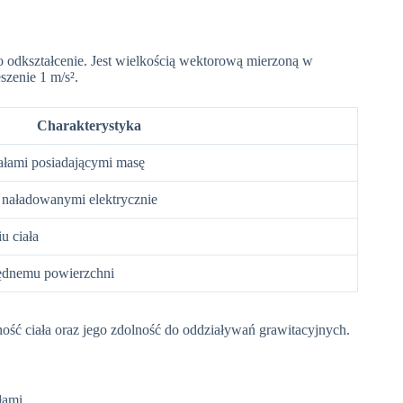
go odkształcenie. Jest wielkością wektorową mierzoną w
szenie 1 m/s².
Charakterystyka
ałami posiadającymi masę
 naładowanymi elektrycznie
u ciała
ędnemu powierzchni
ość ciała oraz jego zdolność do oddziaływań grawitacyjnych.
łami