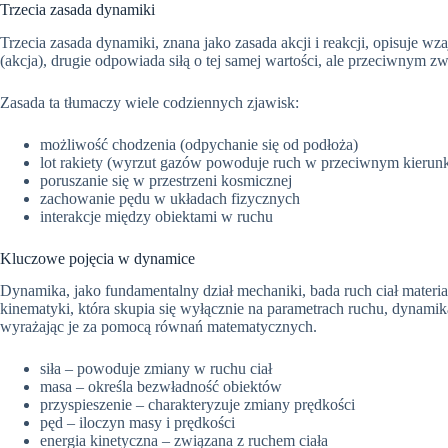
Trzecia zasada dynamiki
Trzecia zasada dynamiki, znana jako zasada akcji i reakcji, opisuje wz
(akcja), drugie odpowiada siłą o tej samej wartości, ale przeciwnym zw
Zasada ta tłumaczy wiele codziennych zjawisk:
możliwość chodzenia (odpychanie się od podłoża)
lot rakiety (wyrzut gazów powoduje ruch w przeciwnym kierun
poruszanie się w przestrzeni kosmicznej
zachowanie pędu w układach fizycznych
interakcje między obiektami w ruchu
Kluczowe pojęcia w dynamice
Dynamika, jako fundamentalny dział mechaniki, bada ruch ciał materi
kinematyki, która skupia się wyłącznie na parametrach ruchu, dynamik
wyrażając je za pomocą równań matematycznych.
siła – powoduje zmiany w ruchu ciał
masa – określa bezwładność obiektów
przyspieszenie – charakteryzuje zmiany prędkości
pęd – iloczyn masy i prędkości
energia kinetyczna – związana z ruchem ciała