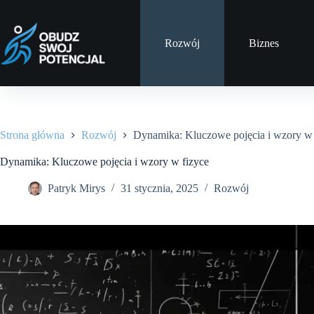
Przejdź
do
treści
Rozwój
Biznes
Strona główna
Rozwój
Dynamika: Kluczowe pojęcia i wzory w 
Dynamika: Kluczowe pojęcia i wzory w fizyce
Patryk Mirys
31 stycznia, 2025
Rozwój