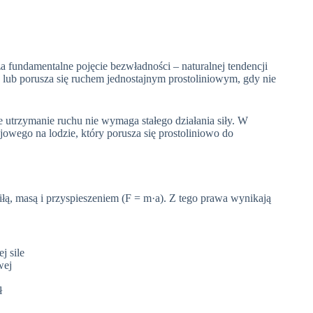
fundamentalne pojęcie bezwładności – naturalnej tendencji
 lub porusza się ruchem jednostajnym prostoliniowym, gdy nie
że utrzymanie ruchu nie wymaga stałego działania siły. W
jowego na lodzie, który porusza się prostoliniowo do
łą, masą i przyspieszeniem (F = m·a). Z tego prawa wynikają
j sile
wej
ł