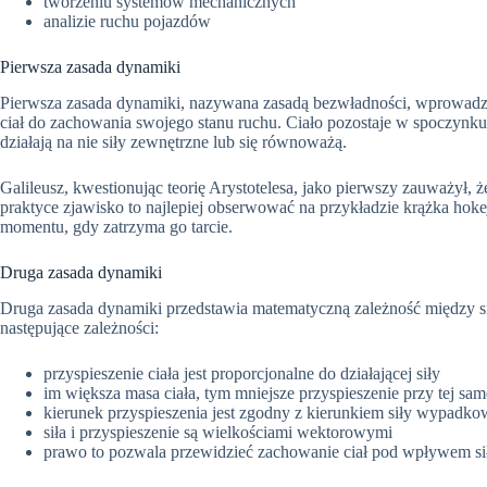
tworzeniu systemów mechanicznych
analizie ruchu pojazdów
Pierwsza zasada dynamiki
Pierwsza zasada dynamiki, nazywana zasadą bezwładności, wprowadza 
ciał do zachowania swojego stanu ruchu. Ciało pozostaje w spoczynku
działają na nie siły zewnętrzne lub się równoważą.
Galileusz, kwestionując teorię Arystotelesa, jako pierwszy zauważył, 
praktyce zjawisko to najlepiej obserwować na przykładzie krążka hoke
momentu, gdy zatrzyma go tarcie.
Druga zasada dynamiki
Druga zasada dynamiki przedstawia matematyczną zależność między si
następujące zależności:
przyspieszenie ciała jest proporcjonalne do działającej siły
im większa masa ciała, tym mniejsze przyspieszenie przy tej same
kierunek przyspieszenia jest zgodny z kierunkiem siły wypadko
siła i przyspieszenie są wielkościami wektorowymi
prawo to pozwala przewidzieć zachowanie ciał pod wpływem si