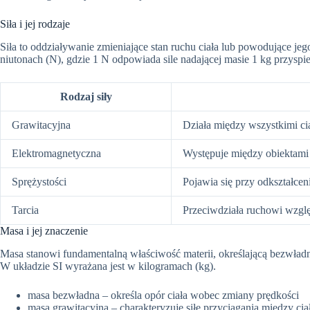
Siła i jej rodzaje
Siła to oddziaływanie zmieniające stan ruchu ciała lub powodujące je
niutonach (N), gdzie 1 N odpowiada sile nadającej masie 1 kg przyspie
Rodzaj siły
Grawitacyjna
Działa między wszystkimi ci
Elektromagnetyczna
Występuje między obiektami
Sprężystości
Pojawia się przy odkształceni
Tarcia
Przeciwdziała ruchowi wzgl
Masa i jej znaczenie
Masa stanowi fundamentalną właściwość materii, określającą bezwładn
W układzie SI wyrażana jest w kilogramach (kg).
masa bezwładna – określa opór ciała wobec zmiany prędkości
masa grawitacyjna – charakteryzuje siłę przyciągania między cia