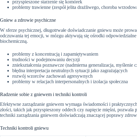
przyspieszone starzenie się komórek
problemy trawienne (zespół jelita drażliwego, choroba wrzodow
Gniew a zdrowie psychiczne
W sferze psychicznej, długotrwałe doświadczanie gniewu może prowa
odczuwania tej emocji, w mózgu aktywują się ośrodki odpowiedzialn
biochemiczną.
problemy z koncentracją i zapamiętywaniem
trudności w podejmowaniu decyzji
zniekształcenia poznawcze (nadmierna generalizacja, myślenie c
błędna interpretacja neutralnych sytuacji jako zagrażających
rozwój wzorców zachowań agresywnych
problemy w relacjach interpersonalnych i izolacja społeczna
Radzenie sobie z gniewem i techniki kontroli
Efektywne zarządzanie gniewem wymaga świadomości i praktycznych 
złości, takich jak przyspieszony oddech czy napięcie mięśni, pozwala 
techniki zarządzania gniewem doświadczają znaczącej poprawy zdrowia 
Techniki kontroli gniewu