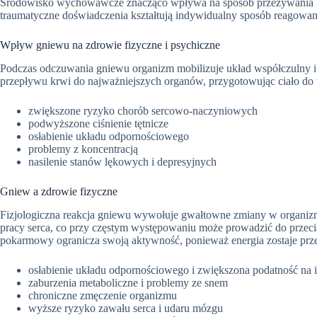
Środowisko wychowawcze znacząco wpływa na sposób przeżywania i 
traumatyczne doświadczenia kształtują indywidualny sposób reagowani
Wpływ gniewu na zdrowie fizyczne i psychiczne
Podczas odczuwania gniewu organizm mobilizuje układ współczulny i
przepływu krwi do najważniejszych organów, przygotowując ciało do w
zwiększone ryzyko chorób sercowo-naczyniowych
podwyższone ciśnienie tętnicze
osłabienie układu odpornościowego
problemy z koncentracją
nasilenie stanów lękowych i depresyjnych
Gniew a zdrowie fizyczne
Fizjologiczna reakcja gniewu wywołuje gwałtowne zmiany w organizmie
pracy serca, co przy częstym występowaniu może prowadzić do przec
pokarmowy ogranicza swoją aktywność, ponieważ energia zostaje prz
osłabienie układu odpornościowego i zwiększona podatność na i
zaburzenia metaboliczne i problemy ze snem
chroniczne zmęczenie organizmu
wyższe ryzyko zawału serca i udaru mózgu