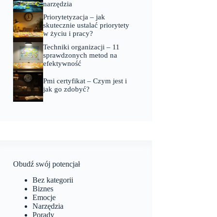
narzędzia
Priorytetyzacja – jak
skutecznie ustalać priorytety
w życiu i pracy?
Techniki organizacji – 11
sprawdzonych metod na
efektywność
Pmi certyfikat – Czym jest i
jak go zdobyć?
Obudź swój potencjał
Bez kategorii
Biznes
Emocje
Narzędzia
Porady