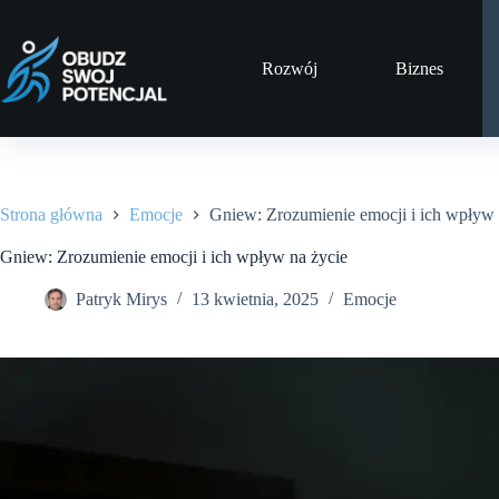
Przejdź
do
treści
Rozwój
Biznes
Strona główna
Emocje
Gniew: Zrozumienie emocji i ich wpływ 
Gniew: Zrozumienie emocji i ich wpływ na życie
Patryk Mirys
13 kwietnia, 2025
Emocje