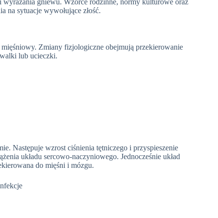
wyrażania gniewu. Wzorce rodzinne, normy kulturowe oraz
a na sytuacje wywołujące złość.
 mięśniowy. Zmiany fizjologiczne obejmują przekierowanie
alki lub ucieczki.
. Następuje wzrost ciśnienia tętniczego i przyspieszenie
iążenia układu sercowo-naczyniowego. Jednocześnie układ
ekierowana do mięśni i mózgu.
nfekcje