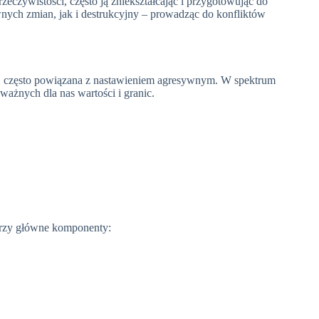
czywistości, często ją zniekształcając i przygotowując do
ych zmian, jak i destrukcyjny – prowadząc do konfliktów
e, często powiązana z nastawieniem agresywnym. W spektrum
ważnych dla nas wartości i granic.
trzy główne komponenty: