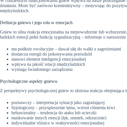
W codziennym funkcjonowaniu gniew wpływa na nasze postrzeganie rze
działania. Może być zarówno konstruktywny – motywując do pozytywn
międzyludzkich.
Definicja gniewu i jego rola w emocjach
Gniew to silna reakcja emocjonalna na niepowodzenie lub wzburzeni
ludzkich emocji pełni funkcję sygnalizacyjną – informuje o naruszeniu 
ma podłoże ewolucyjne – dawał siłę do walki z zagrożeniami
dostarcza energii do pokonywania przeszkód
stanowi element inteligencji emocjonalnej
wpływa na jakość relacji międzyludzkich
wymaga świadomego zarządzania
Psychologiczne aspekty gniewu
Z perspektywy psychologicznej gniew to złożona reakcja obejmująca 
poznawczy – interpretacja sytuacji jako zagrażającej
fizjologiczny – przyspieszenie tętna, wzrost ciśnienia krwi
behawioralny – tendencja do ataku lub ucieczki
maskowanie innych emocji (lęk, smutek, odrzucenie)
indywidualne różnice w reaktywności emocjonalnej