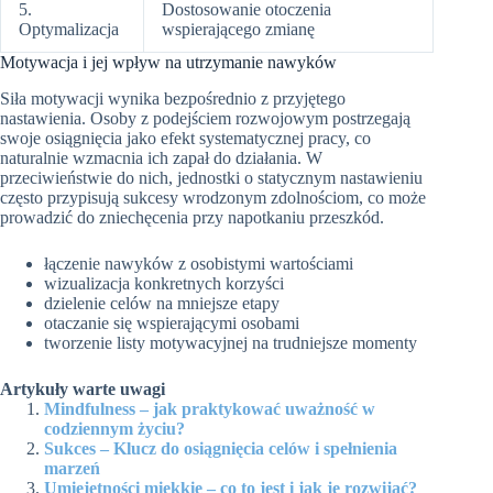
5.
Dostosowanie otoczenia
Optymalizacja
wspierającego zmianę
Motywacja i jej wpływ na utrzymanie nawyków
Siła motywacji wynika bezpośrednio z przyjętego
nastawienia. Osoby z podejściem rozwojowym postrzegają
swoje osiągnięcia jako efekt systematycznej pracy, co
naturalnie wzmacnia ich zapał do działania. W
przeciwieństwie do nich, jednostki o statycznym nastawieniu
często przypisują sukcesy wrodzonym zdolnościom, co może
prowadzić do zniechęcenia przy napotkaniu przeszkód.
łączenie nawyków z osobistymi wartościami
wizualizacja konkretnych korzyści
dzielenie celów na mniejsze etapy
otaczanie się wspierającymi osobami
tworzenie listy motywacyjnej na trudniejsze momenty
Artykuły warte uwagi
Mindfulness – jak praktykować uważność w
codziennym życiu?
Sukces – Klucz do osiągnięcia celów i spełnienia
marzeń
Umiejętności miękkie – co to jest i jak je rozwijać?