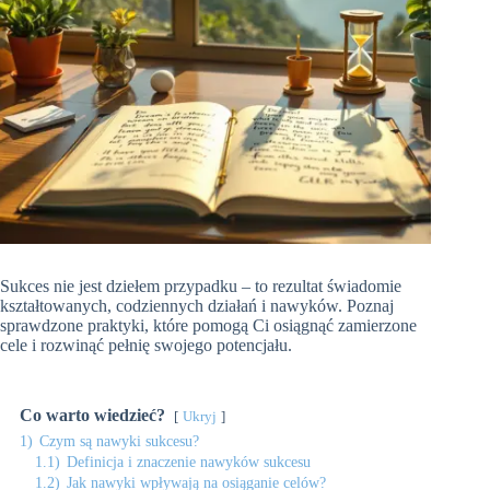
Sukces nie jest dziełem przypadku – to rezultat świadomie
kształtowanych, codziennych działań i nawyków. Poznaj
sprawdzone praktyki, które pomogą Ci osiągnąć zamierzone
cele i rozwinąć pełnię swojego potencjału.
Co warto wiedzieć?
Ukryj
1)
Czym są nawyki sukcesu?
1.1)
Definicja i znaczenie nawyków sukcesu
1.2)
Jak nawyki wpływają na osiąganie celów?