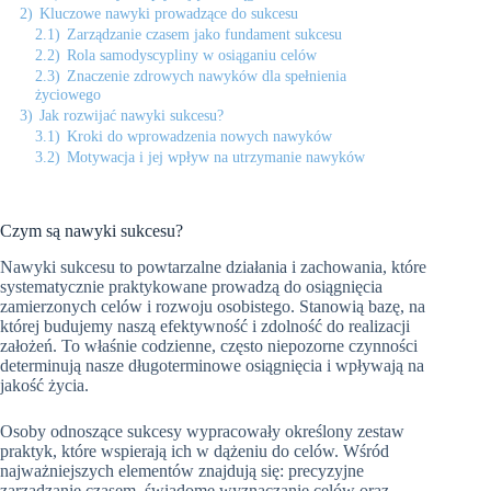
2)
Kluczowe nawyki prowadzące do sukcesu
2.1)
Zarządzanie czasem jako fundament sukcesu
2.2)
Rola samodyscypliny w osiąganiu celów
2.3)
Znaczenie zdrowych nawyków dla spełnienia
życiowego
3)
Jak rozwijać nawyki sukcesu?
3.1)
Kroki do wprowadzenia nowych nawyków
3.2)
Motywacja i jej wpływ na utrzymanie nawyków
Czym są nawyki sukcesu?
Nawyki sukcesu to powtarzalne działania i zachowania, które
systematycznie praktykowane prowadzą do osiągnięcia
zamierzonych celów i rozwoju osobistego. Stanowią bazę, na
której budujemy naszą efektywność i zdolność do realizacji
założeń. To właśnie codzienne, często niepozorne czynności
determinują nasze długoterminowe osiągnięcia i wpływają na
jakość życia.
Osoby odnoszące sukcesy wypracowały określony zestaw
praktyk, które wspierają ich w dążeniu do celów. Wśród
najważniejszych elementów znajdują się: precyzyjne
zarządzanie czasem, świadome wyznaczanie celów oraz