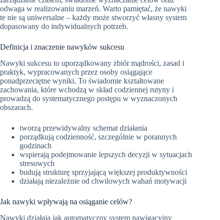
odwaga w realizowaniu marzeń. Warto pamiętać, że nawyki
te nie są uniwersalne – każdy może stworzyć własny system
dopasowany do indywidualnych potrzeb.
Definicja i znaczenie nawyków sukcesu
Nawyki sukcesu to uporządkowany zbiór mądrości, zasad i
praktyk, wypracowanych przez osoby osiągające
ponadprzeciętne wyniki. To świadomie kształtowane
zachowania, które wchodzą w skład codziennej rutyny i
prowadzą do systematycznego postępu w wyznaczonych
obszarach.
tworzą przewidywalny schemat działania
porządkują codzienność, szczególnie w porannych
godzinach
wspierają podejmowanie lepszych decyzji w sytuacjach
stresowych
budują strukturę sprzyjającą większej produktywności
działają niezależnie od chwilowych wahań motywacji
Jak nawyki wpływają na osiąganie celów?
Nawyki działają jak automatyczny system nawigacyjny