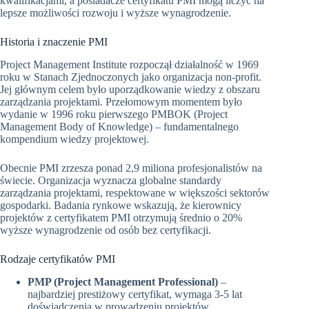
kwalifikacjami, a posiadacze certyfikatu PMI mogą liczyć na
lepsze możliwości rozwoju i wyższe wynagrodzenie.
Historia i znaczenie PMI
Project Management Institute rozpoczął działalność w 1969
roku w Stanach Zjednoczonych jako organizacja non-profit.
Jej głównym celem było uporządkowanie wiedzy z obszaru
zarządzania projektami. Przełomowym momentem było
wydanie w 1996 roku pierwszego PMBOK (Project
Management Body of Knowledge) – fundamentalnego
kompendium wiedzy projektowej.
Obecnie PMI zrzesza ponad 2,9 miliona profesjonalistów na
świecie. Organizacja wyznacza globalne standardy
zarządzania projektami, respektowane w większości sektorów
gospodarki. Badania rynkowe wskazują, że kierownicy
projektów z certyfikatem PMI otrzymują średnio o 20%
wyższe wynagrodzenie od osób bez certyfikacji.
Rodzaje certyfikatów PMI
PMP (Project Management Professional)
–
najbardziej prestiżowy certyfikat, wymaga 3-5 lat
doświadczenia w prowadzeniu projektów