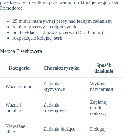
przedzielonych krótkimi przerwami. Struktura jednego cyklu
Pomodoro:
25 minut intensywnej pracy nad jednym zadaniem
5 minut przerwy na odpoczynek
po 4 cyklach – dłuższa przerwa (15-30 minut)
rozpoczęcie kolejnej serii
Metoda Eisenhowera
Sposób
Kategoria
Charakterystyka
działania
Zadania
Wykonaj
Ważne i pilne
kryzysowe
natychmiast
Zaplanuj
Ważne i
Zadania
termin
niepilne
rozwojowe
realizacji
Nieważne i
Zadania bieżące
Deleguj
pilne