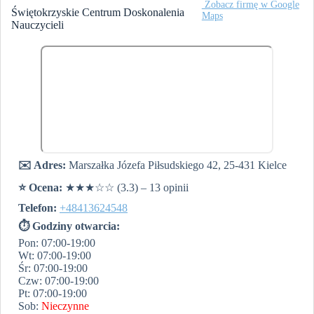
️ Zobacz firmę w Google
Świętokrzyskie Centrum Doskonalenia
Maps
Nauczycieli
✉️ Adres:
Marszałka Józefa Piłsudskiego 42, 25-431 Kielce
⭐️ Ocena:
★★★☆☆ (3.3) – 13 opinii
Telefon:
+48413624548
⏱ Godziny otwarcia:
Pon: 07:00-19:00
Wt: 07:00-19:00
Śr: 07:00-19:00
Czw: 07:00-19:00
Pt: 07:00-19:00
Sob:
Nieczynne