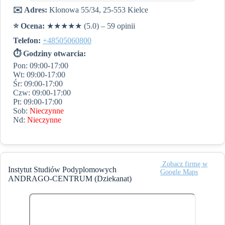
✉️ Adres:
Klonowa 55/34, 25-553 Kielce
⭐️ Ocena:
★★★★★ (5.0) – 59 opinii
Telefon:
+48505060800
⏱ Godziny otwarcia:
Pon: 09:00-17:00
Wt: 09:00-17:00
Śr: 09:00-17:00
Czw: 09:00-17:00
Pt: 09:00-17:00
Sob:
Nieczynne
Nd:
Nieczynne
️ Zobacz firmę w
Instytut Studiów Podyplomowych
Google Maps
ANDRAGO-CENTRUM (Dziekanat)