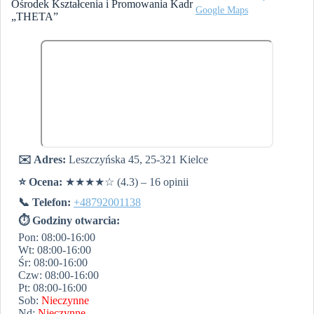
Ośrodek Kształcenia i Promowania Kadr
Google Maps
„THETA”
✉️ Adres:
Leszczyńska 45, 25-321 Kielce
⭐️ Ocena:
★★★★☆ (4.3) – 16 opinii
📞 Telefon:
+48792001138
⏱ Godziny otwarcia:
Pon: 08:00-16:00
Wt: 08:00-16:00
Śr: 08:00-16:00
Czw: 08:00-16:00
Pt: 08:00-16:00
Sob:
Nieczynne
Nd:
Nieczynne