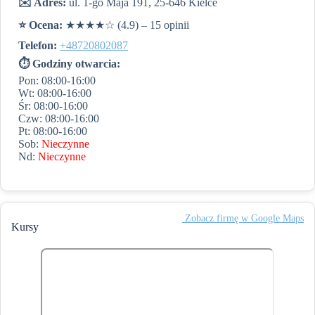
✉️ Adres:
ul. 1-go Maja 191, 25-646 Kielce
⭐️ Ocena:
★★★★☆ (4.9) – 15 opinii
Telefon:
+48720802087
⏱ Godziny otwarcia:
Pon: 08:00-16:00
Wt: 08:00-16:00
Śr: 08:00-16:00
Czw: 08:00-16:00
Pt: 08:00-16:00
Sob:
Nieczynne
Nd:
Nieczynne
️ Zobacz firmę w Google Maps
Kursy