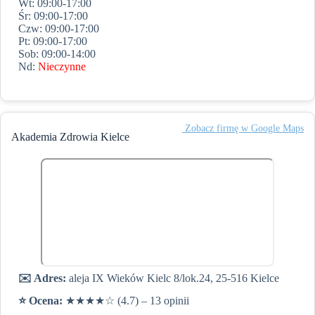
Wt: 09:00-17:00
Śr: 09:00-17:00
Czw: 09:00-17:00
Pt: 09:00-17:00
Sob: 09:00-14:00
Nd:
Nieczynne
️ Zobacz firmę w Google Maps
Akademia Zdrowia Kielce
✉️ Adres:
aleja IX Wieków Kielc 8/lok.24, 25-516 Kielce
⭐️ Ocena:
★★★★☆ (4.7) – 13 opinii