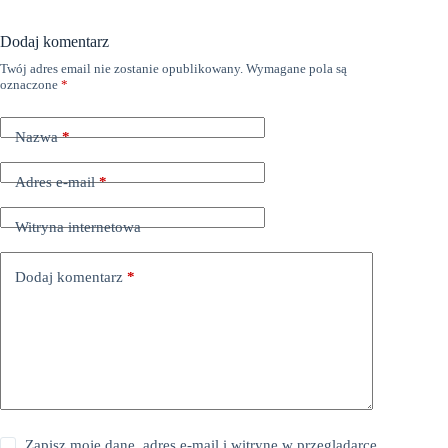
Dodaj komentarz
Twój adres email nie zostanie opublikowany.
Wymagane pola są
oznaczone
*
Nazwa
*
Adres e-mail
*
Witryna internetowa
Dodaj komentarz
*
Zapisz moje dane, adres e-mail i witrynę w przeglądarce