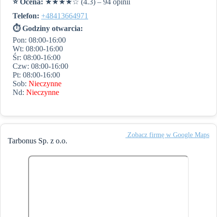
⭐️ Ocena:
★★★★☆ (4.3) – 94 opinii
Telefon:
+48413664971
⏱ Godziny otwarcia:
Pon: 08:00-16:00
Wt: 08:00-16:00
Śr: 08:00-16:00
Czw: 08:00-16:00
Pt: 08:00-16:00
Sob:
Nieczynne
Nd:
Nieczynne
️ Zobacz firmę w Google Maps
Tarbonus Sp. z o.o.