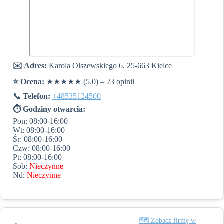
✉️ Adres:
Karola Olszewskiego 6, 25-663 Kielce
⭐️ Ocena:
★★★★★ (5.0) – 23 opinii
📞 Telefon:
+48535124500
⏱ Godziny otwarcia:
Pon: 08:00-16:00
Wt: 08:00-16:00
Śr: 08:00-16:00
Czw: 08:00-16:00
Pt: 08:00-16:00
Sob:
Nieczynne
Nd:
Nieczynne
🗺️ Zobacz firmę w