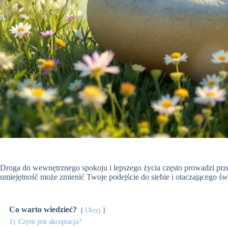
Droga do wewnętrznego spokoju i lepszego życia często prowadzi przez
umiejętność może zmienić Twoje podejście do siebie i otaczającego św
Co warto wiedzieć?
Ukryj
1)
Czym jest akceptacja?