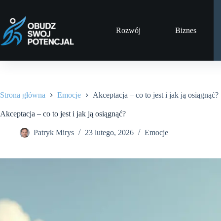
Przejdź
do
treści
Rozwój
Biznes
Strona główna
Emocje
Akceptacja – co to jest i jak ją osiągnąć?
Akceptacja – co to jest i jak ją osiągnąć?
Patryk Mirys
23 lutego, 2026
Emocje