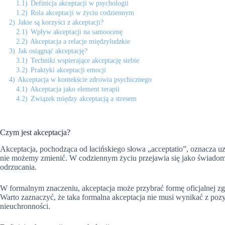
1.1)
Definicja akceptacji w psychologii
1.2)
Rola akceptacji w życiu codziennym
2)
Jakie są korzyści z akceptacji?
2.1)
Wpływ akceptacji na samoocenę
2.2)
Akceptacja a relacje międzyludzkie
3)
Jak osiągnąć akceptację?
3.1)
Techniki wspierające akceptację siebie
3.2)
Praktyki akceptacji emocji
4)
Akceptacja w kontekście zdrowia psychicznego
4.1)
Akceptacja jako element terapii
4.2)
Związek między akceptacją a stresem
Czym jest akceptacja?
Akceptacja, pochodząca od łacińskiego słowa „acceptatio”, oznacza uzn
nie możemy zmienić. W codziennym życiu przejawia się jako świadome p
odrzucania.
W formalnym znaczeniu, akceptacja może przybrać formę oficjalnej zg
Warto zaznaczyć, że taka formalna akceptacja nie musi wynikać z po
nieuchronności.