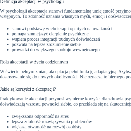
Definicja akceptacji w psychologii
W psychologii akceptacja stanowi fundamentalną umiejętność przyjmow
wstępnych. To zdolność uznania własnych myśli, emocji i doświadczeń 
stanowi podstawę wielu terapii opartych na uważności
pomaga zmniejszyć cierpienie psychiczne
wspiera proces integracji trudnych doświadczeń
pozwala na lepsze zrozumienie siebie
prowadzi do większego spokoju wewnętrznego
Rola akceptacji w życiu codziennym
W świecie pełnym zmian, akceptacja pełni funkcję adaptacyjną. Szyb
dostosowanie się do nowych okoliczności. Nie oznacza to biernego pod
Jakie są korzyści z akceptacji?
Praktykowanie akceptacji przynosi wymierne korzyści dla zdrowia psyc
doświadczają wzrostu pewności siebie, co przekłada się na skutecznie
zwiększona odporność na stres
lepsza zdolność rozwiązywania problemów
większa otwartość na rozwój osobisty