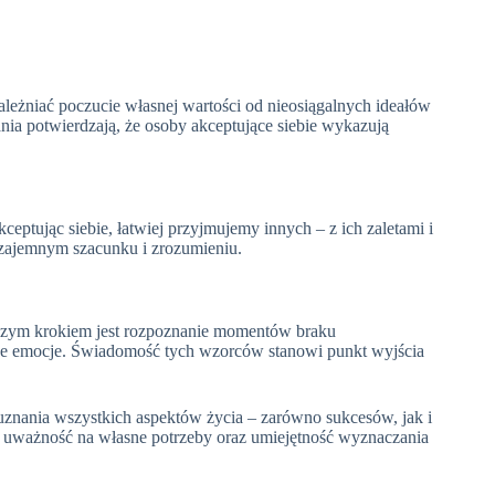
zależniać poczucie własnej wartości od nieosiągalnych ideałów
nia potwierdzają, że osoby akceptujące siebie wykazują
ceptując siebie, łatwiej przyjmujemy innych – z ich zaletami i
wzajemnym szacunku i zrozumieniu.
wszym krokiem jest rozpoznanie momentów braku
oje emocje. Świadomość tych wzorców stanowi punkt wyjścia
 uznania wszystkich aspektów życia – zarówno sukcesów, jak i
e, uważność na własne potrzeby oraz umiejętność wyznaczania