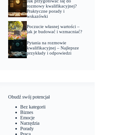
Jak przygotować się do
rozmowy kwalifikacyjnej?
Praktyczne porady i
wskazówki
Poczucie własnej wartości –
jak je budować i wzmacniać?
Pytania na rozmowie
kwalifikacyjnej – Najlepsze
przykłady i odpowiedzi
Obudź swój potencjał
Bez kategorii
Biznes
Emocje
Narzędzia
Porady
Praca