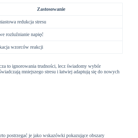
Zastosowanie
iastowa redukcja stresu
we rozluźnianie napięć
ikacja wzorców reakcji
cza to ignorowania trudności, lecz świadomy wybór
iadczają mniejszego stresu i łatwiej adaptują się do nowych
arto postrzegać je jako wskazówki pokazujące obszary