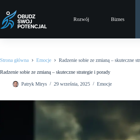
Przejdź
do
treści
Rozwój
Biznes
Strona główna
Emocje
Radzenie sobie ze zmianą – skuteczne str
Radzenie sobie ze zmianą – skuteczne strategie i porady
Patryk Mirys
29 września, 2025
Emocje