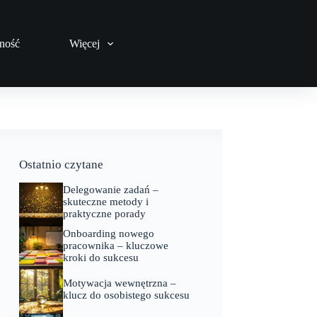
ność
Więcej
Ostatnio czytane
Delegowanie zadań –
skuteczne metody i
praktyczne porady
Onboarding nowego
pracownika – kluczowe
kroki do sukcesu
Motywacja wewnętrzna –
klucz do osobistego sukcesu