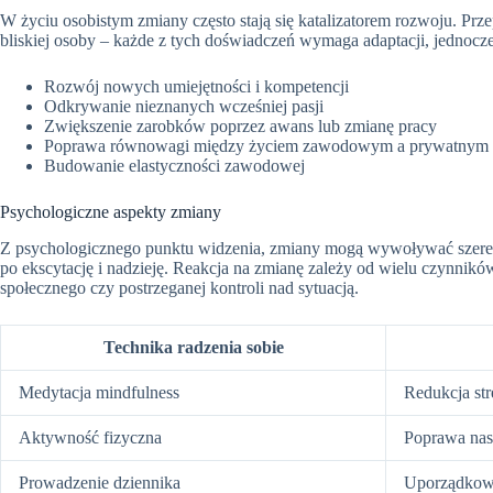
W życiu osobistym zmiany często stają się katalizatorem rozwoju. Prz
bliskiej osoby – każde z tych doświadczeń wymaga adaptacji, jednocześ
Rozwój nowych umiejętności i kompetencji
Odkrywanie nieznanych wcześniej pasji
Zwiększenie zarobków poprzez awans lub zmianę pracy
Poprawa równowagi między życiem zawodowym a prywatnym
Budowanie elastyczności zawodowej
Psychologiczne aspekty zmiany
Z psychologicznego punktu widzenia, zmiany mogą wywoływać szereg em
po ekscytację i nadzieję. Reakcja na zmianę zależy od wielu czynnik
społecznego czy postrzeganej kontroli nad sytuacją.
Technika radzenia sobie
Medytacja mindfulness
Redukcja str
Aktywność fizyczna
Poprawa nast
Prowadzenie dziennika
Uporządkowa