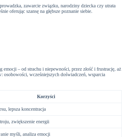
eprowadzka, zawarcie związku, narodziny dziecka czy utrata
nie oferując szansę na głębsze poznanie siebie.
ocji – od strachu i niepewności, przez złość i frustrację, aż
ów: osobowości, wcześniejszych doświadczeń, wsparcia
Korzyści
esu, lepsza koncentracja
roju, zwiększenie energii
nie myśli, analiza emocji