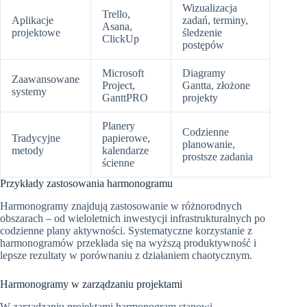
Wizualizacja
Trello,
Aplikacje
zadań, terminy,
Asana,
projektowe
śledzenie
ClickUp
postępów
Microsoft
Diagramy
Zaawansowane
Project,
Gantta, złożone
systemy
GanttPRO
projekty
Planery
Codzienne
Tradycyjne
papierowe,
planowanie,
metody
kalendarze
prostsze zadania
ścienne
Przykłady zastosowania harmonogramu
Harmonogramy znajdują zastosowanie w różnorodnych
obszarach – od wieloletnich inwestycji infrastrukturalnych po
codzienne plany aktywności. Systematyczne korzystanie z
harmonogramów przekłada się na wyższą produktywność i
lepsze rezultaty w porównaniu z działaniem chaotycznym.
Harmonogramy w zarządzaniu projektami
W zarządzaniu projektami harmonogram stanowi