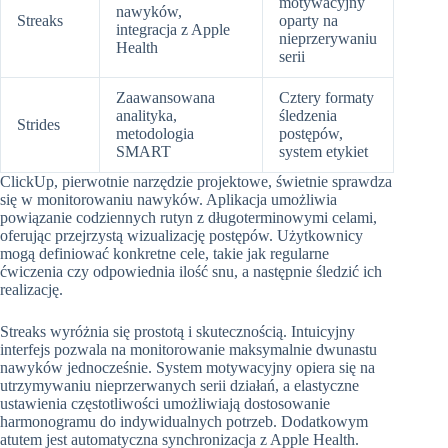
motywacyjny
nawyków,
Streaks
oparty na
integracja z Apple
nieprzerywaniu
Health
serii
Zaawansowana
Cztery formaty
analityka,
śledzenia
Strides
metodologia
postępów,
SMART
system etykiet
ClickUp, pierwotnie narzędzie projektowe, świetnie sprawdza
się w monitorowaniu nawyków. Aplikacja umożliwia
powiązanie codziennych rutyn z długoterminowymi celami,
oferując przejrzystą wizualizację postępów. Użytkownicy
mogą definiować konkretne cele, takie jak regularne
ćwiczenia czy odpowiednia ilość snu, a następnie śledzić ich
realizację.
Streaks wyróżnia się prostotą i skutecznością. Intuicyjny
interfejs pozwala na monitorowanie maksymalnie dwunastu
nawyków jednocześnie. System motywacyjny opiera się na
utrzymywaniu nieprzerwanych serii działań, a elastyczne
ustawienia częstotliwości umożliwiają dostosowanie
harmonogramu do indywidualnych potrzeb. Dodatkowym
atutem jest automatyczna synchronizacja z Apple Health.