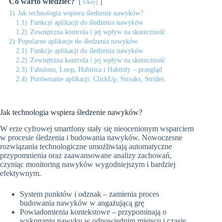
Co warto wiedzieć?
Ukryj
1)
Jak technologia wspiera śledzenie nawyków?
1.1)
Funkcje aplikacji do śledzenia nawyków
1.2)
Zewnętrzna kontrola i jej wpływ na skuteczność
2)
Popularne aplikacje do śledzenia nawyków
2.1)
Funkcje aplikacji do śledzenia nawyków
2.2)
Zewnętrzna kontrola i jej wpływ na skuteczność
2.3)
Fabulous, Loop, Habitica i Habitify – przegląd
2.4)
Porównanie aplikacji: ClickUp, Streaks, Strides
Jak technologia wspiera śledzenie nawyków?
W erze cyfrowej smartfony stały się nieocenionym wsparciem
w procesie śledzenia i budowania nawyków. Nowoczesne
rozwiązania technologiczne umożliwiają automatyczne
przypomnienia oraz zaawansowane analizy zachowań,
czyniąc monitoring nawyków wygodniejszym i bardziej
efektywnym.
System punktów i odznak – zamienia proces
budowania nawyków w angażującą grę
Powiadomienia kontekstowe – przypominają o
wykonaniu nawyku w odpowiednim miejscu i czasie