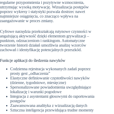
regularne przypomnienia i pozytywne wzmocnienia,
utrzymując wysoką motywację. Wizualizacja postępów
poprzez wykresy i statystyki pozwala dostrzec nawet
najmniejsze osiągnięcia, co znacząco wpływa na
zaangażowanie w proces zmiany.
Cyfrowe narzędzia przekształcają rutynowe czynności w
angażującą aktywność dzięki elementom grywalizacji –
punktom, odznaczeniom i rankingom. Automatyczne
tworzenie historii działań umożliwia analizę wzorców
zachowań i identyfikację potencjalnych przeszkód.
Funkcje aplikacji do śledzenia nawyków
Codzienna rejestracja wykonanych zadań poprzez
prosty gest „odhaczenia”
Elastyczne definiowanie częstotliwości nawyków
(dzienne, tygodniowe, miesięczne)
Spersonalizowane powiadomienia uwzględniające
lokalizację i warunki pogodowe
Integracja z asystentami głosowymi do raportowania
postępów
Zaawansowana analityka z wizualizacją danych
Sztuczna inteligencja przewidująca trudne momenty