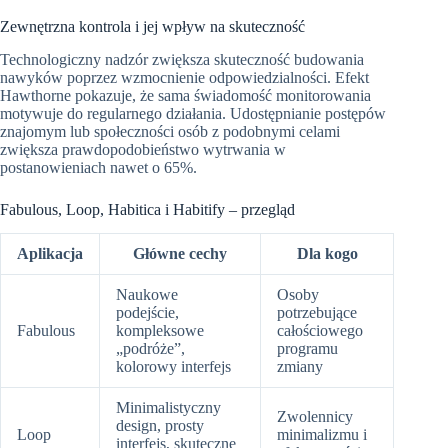
Zewnętrzna kontrola i jej wpływ na skuteczność
Technologiczny nadzór zwiększa skuteczność budowania
nawyków poprzez wzmocnienie odpowiedzialności. Efekt
Hawthorne pokazuje, że sama świadomość monitorowania
motywuje do regularnego działania. Udostępnianie postępów
znajomym lub społeczności osób z podobnymi celami
zwiększa prawdopodobieństwo wytrwania w
postanowieniach nawet o 65%.
Fabulous, Loop, Habitica i Habitify – przegląd
Aplikacja
Główne cechy
Dla kogo
Naukowe
Osoby
podejście,
potrzebujące
Fabulous
kompleksowe
całościowego
„podróże”,
programu
kolorowy interfejs
zmiany
Minimalistyczny
Zwolennicy
design, prosty
Loop
minimalizmu i
interfejs, skuteczne