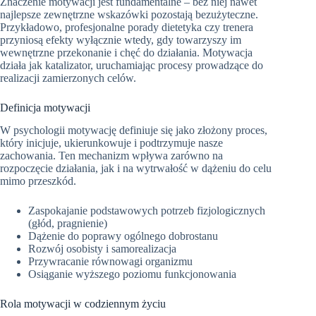
Znaczenie motywacji jest fundamentalne – bez niej nawet
najlepsze zewnętrzne wskazówki pozostają bezużyteczne.
Przykładowo, profesjonalne porady dietetyka czy trenera
przyniosą efekty wyłącznie wtedy, gdy towarzyszy im
wewnętrzne przekonanie i chęć do działania. Motywacja
działa jak katalizator, uruchamiając procesy prowadzące do
realizacji zamierzonych celów.
Definicja motywacji
W psychologii motywację definiuje się jako złożony proces,
który inicjuje, ukierunkowuje i podtrzymuje nasze
zachowania. Ten mechanizm wpływa zarówno na
rozpoczęcie działania, jak i na wytrwałość w dążeniu do celu
mimo przeszkód.
Zaspokajanie podstawowych potrzeb fizjologicznych
(głód, pragnienie)
Dążenie do poprawy ogólnego dobrostanu
Rozwój osobisty i samorealizacja
Przywracanie równowagi organizmu
Osiąganie wyższego poziomu funkcjonowania
Rola motywacji w codziennym życiu