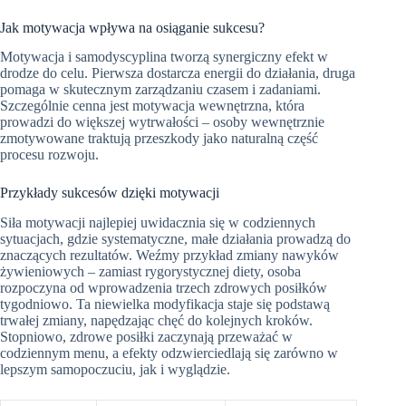
Jak motywacja wpływa na osiąganie sukcesu?
Motywacja i samodyscyplina tworzą synergiczny efekt w
drodze do celu. Pierwsza dostarcza energii do działania, druga
pomaga w skutecznym zarządzaniu czasem i zadaniami.
Szczególnie cenna jest motywacja wewnętrzna, która
prowadzi do większej wytrwałości – osoby wewnętrznie
zmotywowane traktują przeszkody jako naturalną część
procesu rozwoju.
Przykłady sukcesów dzięki motywacji
Siła motywacji najlepiej uwidacznia się w codziennych
sytuacjach, gdzie systematyczne, małe działania prowadzą do
znaczących rezultatów. Weźmy przykład zmiany nawyków
żywieniowych – zamiast rygorystycznej diety, osoba
rozpoczyna od wprowadzenia trzech zdrowych posiłków
tygodniowo. Ta niewielka modyfikacja staje się podstawą
trwałej zmiany, napędzając chęć do kolejnych kroków.
Stopniowo, zdrowe posiłki zaczynają przeważać w
codziennym menu, a efekty odzwierciedlają się zarówno w
lepszym samopoczuciu, jak i wyglądzie.