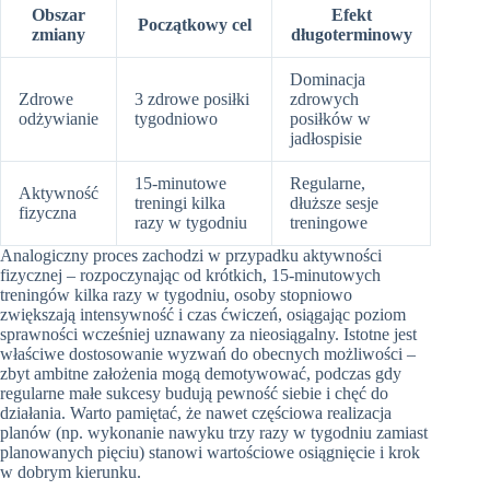
Obszar
Efekt
Początkowy cel
zmiany
długoterminowy
Dominacja
Zdrowe
3 zdrowe posiłki
zdrowych
odżywianie
tygodniowo
posiłków w
jadłospisie
15-minutowe
Regularne,
Aktywność
treningi kilka
dłuższe sesje
fizyczna
razy w tygodniu
treningowe
Analogiczny proces zachodzi w przypadku aktywności
fizycznej – rozpoczynając od krótkich, 15-minutowych
treningów kilka razy w tygodniu, osoby stopniowo
zwiększają intensywność i czas ćwiczeń, osiągając poziom
sprawności wcześniej uznawany za nieosiągalny. Istotne jest
właściwe dostosowanie wyzwań do obecnych możliwości –
zbyt ambitne założenia mogą demotywować, podczas gdy
regularne małe sukcesy budują pewność siebie i chęć do
działania. Warto pamiętać, że nawet częściowa realizacja
planów (np. wykonanie nawyku trzy razy w tygodniu zamiast
planowanych pięciu) stanowi wartościowe osiągnięcie i krok
w dobrym kierunku.