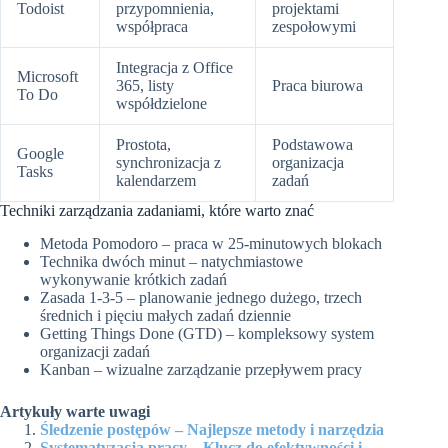
Todoist
przypomnienia,
projektami
współpraca
zespołowymi
Integracja z Office
Microsoft
365, listy
Praca biurowa
To Do
współdzielone
Prostota,
Podstawowa
Google
synchronizacja z
organizacja
Tasks
kalendarzem
zadań
Techniki zarządzania zadaniami, które warto znać
Metoda Pomodoro – praca w 25-minutowych blokach
Technika dwóch minut – natychmiastowe
wykonywanie krótkich zadań
Zasada 1-3-5 – planowanie jednego dużego, trzech
średnich i pięciu małych zadań dziennie
Getting Things Done (GTD) – kompleksowy system
organizacji zadań
Kanban – wizualne zarządzanie przepływem pracy
Artykuły warte uwagi
Śledzenie postępów – Najlepsze metody i narzędzia
Systematyzacja pracy – Klucz do efektywności i