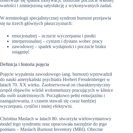
obserwuje się spadek motywacji, obniżone poczucie własnej
wartości i zmniejszoną satysfakcję z wykonywanych zadań.
W terminologii specjalistycznej syndrom burnout przejawia
się na trzech głównych płaszczyznach:
emocjonalnej – uczucie wyczerpania i pustki
interpersonalnej – cynizm i dystans wobec pracy
zawodowej – spadek wydajności i poczucie braku
osiągnięć
Definicja i historia pojęcia
Pojęcie wypalenia zawodowego (ang. burnout) wprowadził
do nauki amerykański psychiatra Herbert Freudenberger w
latach 70. XX wieku. Zaobserwował on charakterystyczny
zespół objawów wśród wolontariuszy pracujących w klinice
dla osób uzależnionych. Początkowo pełni entuzjazmu i
zaangażowania, z czasem stawali się coraz bardziej
wyczerpani, cynični i mniej efektywni.
Christina Maslach w latach 80. stworzyła wielowymiarowy
model tego syndromu oraz opracowała narzędzie do jego
pomiaru – Maslach Burnout Inventory (MBI). Obecnie