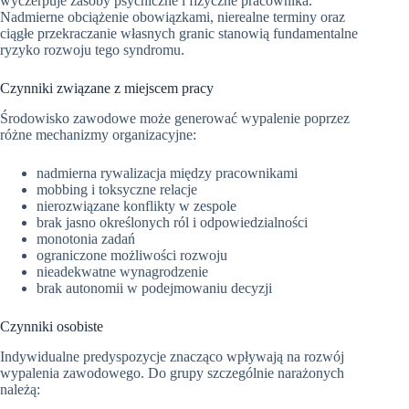
wyczerpuje zasoby psychiczne i fizyczne pracownika.
Nadmierne obciążenie obowiązkami, nierealne terminy oraz
ciągłe przekraczanie własnych granic stanowią fundamentalne
ryzyko rozwoju tego syndromu.
Czynniki związane z miejscem pracy
Środowisko zawodowe może generować wypalenie poprzez
różne mechanizmy organizacyjne:
nadmierna rywalizacja między pracownikami
mobbing i toksyczne relacje
nierozwiązane konflikty w zespole
brak jasno określonych ról i odpowiedzialności
monotonia zadań
ograniczone możliwości rozwoju
nieadekwatne wynagrodzenie
brak autonomii w podejmowaniu decyzji
Czynniki osobiste
Indywidualne predyspozycje znacząco wpływają na rozwój
wypalenia zawodowego. Do grupy szczególnie narażonych
należą: