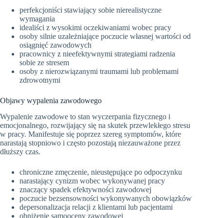
perfekcjoniści stawiający sobie nierealistyczne
wymagania
idealiści z wysokimi oczekiwaniami wobec pracy
osoby silnie uzależniające poczucie własnej wartości od
osiągnięć zawodowych
pracownicy z nieefektywnymi strategiami radzenia
sobie ze stresem
osoby z nierozwiązanymi traumami lub problemami
zdrowotnymi
Objawy wypalenia zawodowego
Wypalenie zawodowe to stan wyczerpania fizycznego i
emocjonalnego, rozwijający się na skutek przewlekłego stresu
w pracy. Manifestuje się poprzez szereg symptomów, które
narastają stopniowo i często pozostają niezauważone przez
dłuższy czas.
chroniczne zmęczenie, nieustępujące po odpoczynku
narastający cynizm wobec wykonywanej pracy
znaczący spadek efektywności zawodowej
poczucie bezsensowności wykonywanych obowiązków
depersonalizacja relacji z klientami lub pacjentami
obniżenie samooceny zawodowej