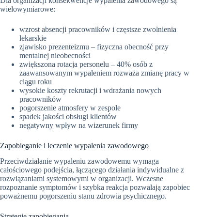
Dla organizacji konsekwencje wypalenia zawodowego są
wielowymiarowe:
wzrost absencji pracowników i częstsze zwolnienia
lekarskie
zjawisko prezenteizmu – fizyczna obecność przy
mentalnej nieobecności
zwiększona rotacja personelu – 40% osób z
zaawansowanym wypaleniem rozważa zmianę pracy w
ciągu roku
wysokie koszty rekrutacji i wdrażania nowych
pracowników
pogorszenie atmosfery w zespole
spadek jakości obsługi klientów
negatywny wpływ na wizerunek firmy
Zapobieganie i leczenie wypalenia zawodowego
Przeciwdziałanie wypaleniu zawodowemu wymaga
całościowego podejścia, łączącego działania indywidualne z
rozwiązaniami systemowymi w organizacji. Wczesne
rozpoznanie symptomów i szybka reakcja pozwalają zapobiec
poważnemu pogorszeniu stanu zdrowia psychicznego.
Strategie zapobiegania