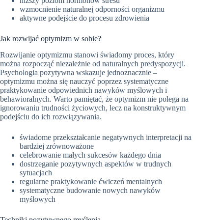
niższy poziom hormonów stresu
wzmocnienie naturalnej odporności organizmu
aktywne podejście do procesu zdrowienia
Jak rozwijać optymizm w sobie?
Rozwijanie optymizmu stanowi świadomy proces, który
można rozpocząć niezależnie od naturalnych predyspozycji.
Psychologia pozytywna wskazuje jednoznacznie –
optymizmu można się nauczyć poprzez systematyczne
praktykowanie odpowiednich nawyków myślowych i
behawioralnych. Warto pamiętać, że optymizm nie polega na
ignorowaniu trudności życiowych, lecz na konstruktywnym
podejściu do ich rozwiązywania.
świadome przekształcanie negatywnych interpretacji na
bardziej zrównoważone
celebrowanie małych sukcesów każdego dnia
dostrzeganie pozytywnych aspektów w trudnych
sytuacjach
regularne praktykowanie ćwiczeń mentalnych
systematyczne budowanie nowych nawyków
myślowych
Techniki pozytywnego myślenia