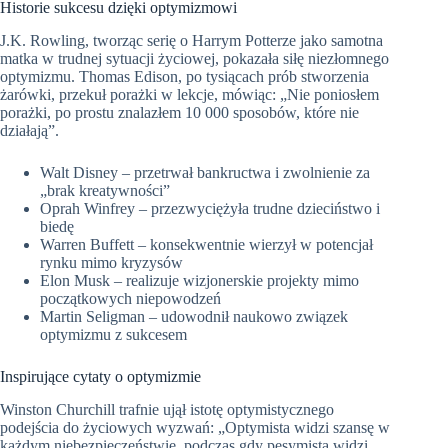
Historie sukcesu dzięki optymizmowi
J.K. Rowling, tworząc serię o Harrym Potterze jako samotna
matka w trudnej sytuacji życiowej, pokazała siłę niezłomnego
optymizmu. Thomas Edison, po tysiącach prób stworzenia
żarówki, przekuł porażki w lekcje, mówiąc: „Nie poniosłem
porażki, po prostu znalazłem 10 000 sposobów, które nie
działają”.
Walt Disney – przetrwał bankructwa i zwolnienie za
„brak kreatywności”
Oprah Winfrey – przezwyciężyła trudne dzieciństwo i
biedę
Warren Buffett – konsekwentnie wierzył w potencjał
rynku mimo kryzysów
Elon Musk – realizuje wizjonerskie projekty mimo
początkowych niepowodzeń
Martin Seligman – udowodnił naukowo związek
optymizmu z sukcesem
Inspirujące cytaty o optymizmie
Winston Churchill trafnie ujął istotę optymistycznego
podejścia do życiowych wyzwań: „Optymista widzi szansę w
każdym niebezpieczeństwie, podczas gdy pesymista widzi