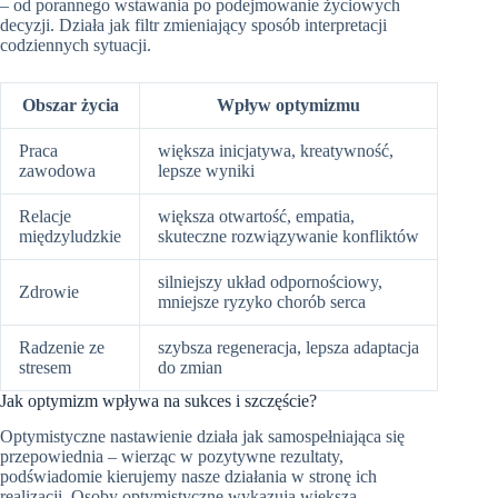
– od porannego wstawania po podejmowanie życiowych
decyzji. Działa jak filtr zmieniający sposób interpretacji
codziennych sytuacji.
Obszar życia
Wpływ optymizmu
Praca
większa inicjatywa, kreatywność,
zawodowa
lepsze wyniki
Relacje
większa otwartość, empatia,
międzyludzkie
skuteczne rozwiązywanie konfliktów
silniejszy układ odpornościowy,
Zdrowie
mniejsze ryzyko chorób serca
Radzenie ze
szybsza regeneracja, lepsza adaptacja
stresem
do zmian
Jak optymizm wpływa na sukces i szczęście?
Optymistyczne nastawienie działa jak samospełniająca się
przepowiednia – wierząc w pozytywne rezultaty,
podświadomie kierujemy nasze działania w stronę ich
realizacji. Osoby optymistyczne wykazują większą