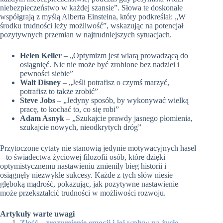
niebezpieczeństwo w każdej szansie”. Słowa te doskonale
współgrają z myślą Alberta Einsteina, który podkreślał: „W
środku trudności leży możliwość”, wskazując na potencjał
pozytywnych przemian w najtrudniejszych sytuacjach.
Helen Keller
– „Optymizm jest wiarą prowadzącą do
osiągnięć. Nic nie może być zrobione bez nadziei i
pewności siebie”
Walt Disney
– „Jeśli potrafisz o czymś marzyć,
potrafisz to także zrobić”
Steve Jobs
– „Jedyny sposób, by wykonywać wielką
pracę, to kochać to, co się robi”
Adam Asnyk
– „Szukajcie prawdy jasnego płomienia,
szukajcie nowych, nieodkrytych dróg”
Przytoczone cytaty nie stanowią jedynie motywacyjnych haseł
– to świadectwa życiowej filozofii osób, które dzięki
optymistycznemu nastawieniu zmieniły bieg historii i
osiągnęły niezwykłe sukcesy. Każde z tych słów niesie
głęboką mądrość, pokazując, jak pozytywne nastawienie
może przekształcić trudności w możliwości rozwoju.
Artykuły warte uwagi
Złość – zrozumienie emocji i jej wpływ na życie