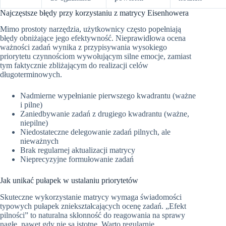
Najczęstsze błędy przy korzystaniu z matrycy Eisenhowera
Mimo prostoty narzędzia, użytkownicy często popełniają
błędy obniżające jego efektywność. Nieprawidłowa ocena
ważności zadań wynika z przypisywania wysokiego
priorytetu czynnościom wywołującym silne emocje, zamiast
tym faktycznie zbliżającym do realizacji celów
długoterminowych.
Nadmierne wypełnianie pierwszego kwadrantu (ważne
i pilne)
Zaniedbywanie zadań z drugiego kwadrantu (ważne,
niepilne)
Niedostateczne delegowanie zadań pilnych, ale
nieważnych
Brak regularnej aktualizacji matrycy
Nieprecyzyjne formułowanie zadań
Jak unikać pułapek w ustalaniu priorytetów
Skuteczne wykorzystanie matrycy wymaga świadomości
typowych pułapek zniekształcających ocenę zadań. „Efekt
pilności” to naturalna skłonność do reagowania na sprawy
nagłe, nawet gdy nie są istotne. Warto regularnie