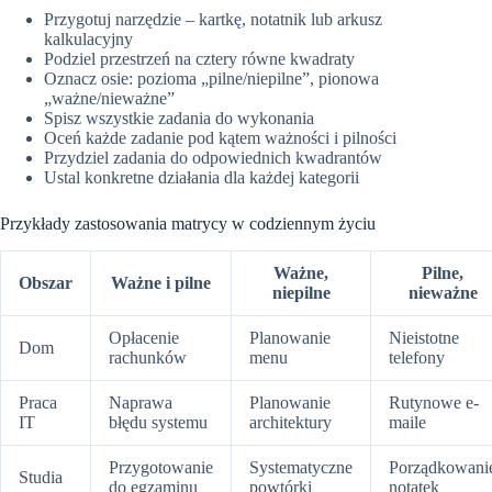
Przygotuj narzędzie – kartkę, notatnik lub arkusz
kalkulacyjny
Podziel przestrzeń na cztery równe kwadraty
Oznacz osie: pozioma „pilne/niepilne”, pionowa
„ważne/nieważne”
Spisz wszystkie zadania do wykonania
Oceń każde zadanie pod kątem ważności i pilności
Przydziel zadania do odpowiednich kwadrantów
Ustal konkretne działania dla każdej kategorii
Przykłady zastosowania matrycy w codziennym życiu
Ważne,
Pilne,
Obszar
Ważne i pilne
niepilne
nieważne
Opłacenie
Planowanie
Nieistotne
Dom
rachunków
menu
telefony
Praca
Naprawa
Planowanie
Rutynowe e-
IT
błędu systemu
architektury
maile
Przygotowanie
Systematyczne
Porządkowani
Studia
do egzaminu
powtórki
notatek