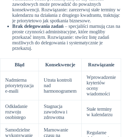
zawodowych może prowadzić do poważnych
konsekwencji. Rozwiązanie: zarezerwuj stałe terminy w
kalendarzu na działania z drugiego kwadrantu, traktując
je priorytetowo jak spotkania biznesowe.
Brak delegowania zadań
– specjaliści marnują czas na
proste czynności administracyjne, które mogliby
przekazać innym. Rozwiązanie: stwórz listę zadań
możliwych do delegowania i systematycznie je
przekazuj.
Błąd
Konsekwencje
Rozwiązanie
Wprowadzenie
Nadmierna
Utrata kontroli
kryteriów
priorytetyzacja
nad
oceny
e-maili
harmonogramem
wiadomości
Odkładanie
Stagnacja
Stałe terminy
rozwoju
zawodowa i
w kalendarzu
osobistego
zdrowotna
Samodzielne
Marnowanie
Regularne
wykonywanie
czasu na