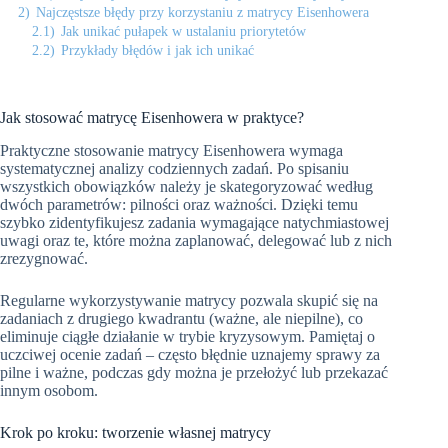
2)
Najczęstsze błędy przy korzystaniu z matrycy Eisenhowera
2.1)
Jak unikać pułapek w ustalaniu priorytetów
2.2)
Przykłady błędów i jak ich unikać
Jak stosować matrycę Eisenhowera w praktyce?
Praktyczne stosowanie matrycy Eisenhowera wymaga
systematycznej analizy codziennych zadań. Po spisaniu
wszystkich obowiązków należy je skategoryzować według
dwóch parametrów: pilności oraz ważności. Dzięki temu
szybko zidentyfikujesz zadania wymagające natychmiastowej
uwagi oraz te, które można zaplanować, delegować lub z nich
zrezygnować.
Regularne wykorzystywanie matrycy pozwala skupić się na
zadaniach z drugiego kwadrantu (ważne, ale niepilne), co
eliminuje ciągłe działanie w trybie kryzysowym. Pamiętaj o
uczciwej ocenie zadań – często błędnie uznajemy sprawy za
pilne i ważne, podczas gdy można je przełożyć lub przekazać
innym osobom.
Krok po kroku: tworzenie własnej matrycy